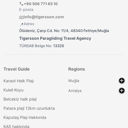
+90 506 771 65 10
E-posta
info@tigersson.com
📧
Adres
📍
Ölüdeniz, Çarşı Cd. No: 11/4, 48340 Fethiye/Muğla
Tigersson Paragliding Travel Agency
TÜRSAB Belge No:
13326
Travel Guide
Regions
Karaot Halk Plajı
Muğla
Kuleli Koyu
Antalya
Belcekiz halk plaji
Patara plaji 12km uzunlukta
Kaputaş Plajı Hakkında
KAŞ hakkında