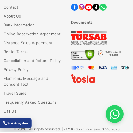
Contact
About Us
Documents
Bank Information
Online Reservation Agreement
Distance Sales Agreement
Rental Terms
Cancellation and Refund Policy
Privacy Policy
Electronic Message and
Consent Text
Travel Guide
Frequently Asked Questions
Call Us
Sizi Arayalım
©
2026
.
All rights reserved.
|
v1.2.0
· Son güncelleme: 07.08.2026