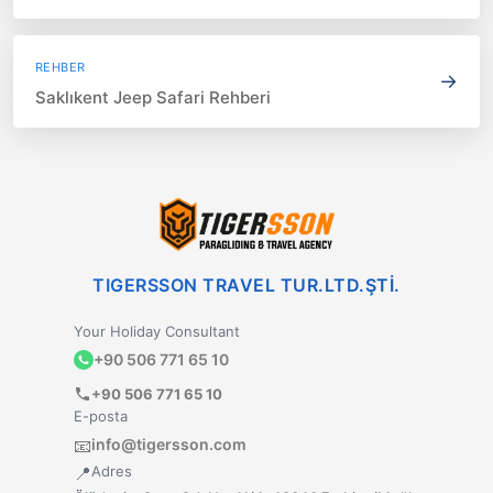
REHBER
→
Saklıkent Jeep Safari Rehberi
TIGERSSON TRAVEL TUR.LTD.ŞTİ.
Your Holiday Consultant
+90 506 771 65 10
+90 506 771 65 10
E-posta
info@tigersson.com
📧
Adres
📍